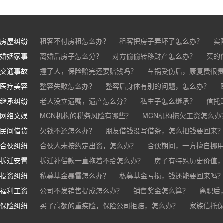
房屋纠纷
租客不付房租怎么办？
租客把房子弄坏了怎么办？
实
婚姻家事
房东不退押金怎么办？
离婚后房子怎么分？
对方偷偷转移财产怎么办？
买房的定金能退吗？
买的房子
买的
交通事故
离婚了公司股权怎么处理？
撞了人，保险赔完还要赔钱吗？
离婚后财产怎么分？
车祸受伤后，康复费很
医疗美容
交通事故中，医保和对方赔偿能同时拿吗？
整容失败怎么办？
整容后身体有别的问题，怎么办？
车祸导致人
继承纠纷
医美机构宣传的与实际结果不符怎么办？
老人没立遗嘱，遗产怎么分？
私生子怎么继承？
医疗事故怎么
信托
网络文娱
医疗器械出问题，怎么办？
基金怎么继承？
MCN机构的税务风险有哪些？
股票怎么继承？
MCN机构拖欠工资怎么办
民间借贷
抖音账号归谁？
欠钱不还怎么办？
朋友借钱没写借条，怎么把钱要回来
合伙纠纷
帮人担保借款，对方不还，我要承担全部责任吗？
合伙人未按约定出资，怎么办？
合伙期间，一方擅自挪
拆迁安置
和合伙人有矛盾，怎么办？
拆迁补偿款一直拖着不给怎么办？
房子有特殊历史价值
投资纠纷
私募基金暴雷怎么办？
私募基金亏损，钱还能要回来吗
福利工资
公司不发销售提成怎么办？
销售奖金怎么算？
离职后
保险纠纷
销售目标未完成，公司有权不发提成和奖金吗？
买了高额的重疾险，保险公司拒赔，怎么办？
家族信托
公司变
公司以各种理由克扣销售提成，如何维权？
被忽悠买了高额保险，可以退吗？
买了企业财产险怎么