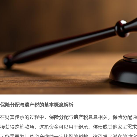
保险分配与遗产税的基本概念解析
在财富传承的过程中，
保险分配
与
遗产税
息息相关。
保险分配
通
接获得这笔款项，这笔资金可以用于继承、偿债或其他家庭需求
可能需要为其总资产缴纳一定比例的税款。这引发了潜在的冲突