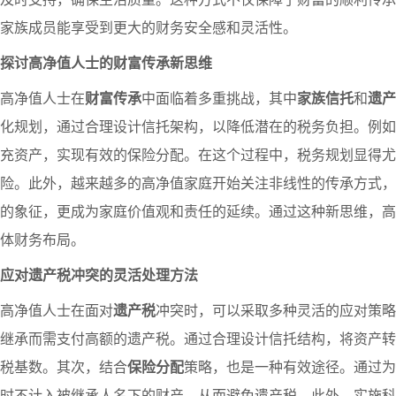
家族成员能享受到更大的财务安全感和灵活性。
探讨高净值人士的财富传承新思维
高净值人士在
财富传承
中面临着多重挑战，其中
家族信托
和
遗产
化规划，通过合理设计信托架构，以降低潜在的税务负担。例如
充资产，实现有效的保险分配。在这个过程中，税务规划显得尤
险。此外，越来越多的高净值家庭开始关注非线性的传承方式，
的象征，更成为家庭价值观和责任的延续。通过这种新思维，高
体财务布局。
应对遗产税冲突的灵活处理方法
高净值人士在面对
遗产税
冲突时，可以采取多种灵活的应对策略
继承而需支付高额的遗产税。通过合理设计信托结构，将资产转
税基数。其次，结合
保险分配
策略，也是一种有效途径。通过为
时不计入被继承人名下的财产，从而避免遗产税。此外，实施科