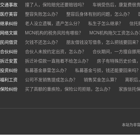
交通事故
离婚了公司股权怎么处理？
撞了人，保险赔完还要赔钱吗？
离婚后财产怎么分？
车祸受伤后，康复费很
医疗美容
交通事故中，医保和对方赔偿能同时拿吗？
整容失败怎么办？
整容后身体有别的问题，怎么办？
车祸导致人
继承纠纷
医美机构宣传的与实际结果不符怎么办？
老人没立遗嘱，遗产怎么分？
私生子怎么继承？
医疗事故怎么
信托
网络文娱
医疗器械出问题，怎么办？
基金怎么继承？
MCN机构的税务风险有哪些？
股票怎么继承？
MCN机构拖欠工资怎么办
民间借贷
抖音账号归谁？
欠钱不还怎么办？
朋友借钱没写借条，怎么把钱要回来
合伙纠纷
帮人担保借款，对方不还，我要承担全部责任吗？
合伙人未按约定出资，怎么办？
合伙期间，一方擅自挪
拆迁安置
和合伙人有矛盾，怎么办？
拆迁补偿款一直拖着不给怎么办？
房子有特殊历史价值
投资纠纷
私募基金暴雷怎么办？
私募基金亏损，钱还能要回来吗
福利工资
公司不发销售提成怎么办？
销售奖金怎么算？
离职后
保险纠纷
销售目标未完成，公司有权不发提成和奖金吗？
买了高额的重疾险，保险公司拒赔，怎么办？
家族信托
公司变
公司以各种理由克扣销售提成，如何维权？
被忽悠买了高额保险，可以退吗？
买了企业财产险怎么
本站为非