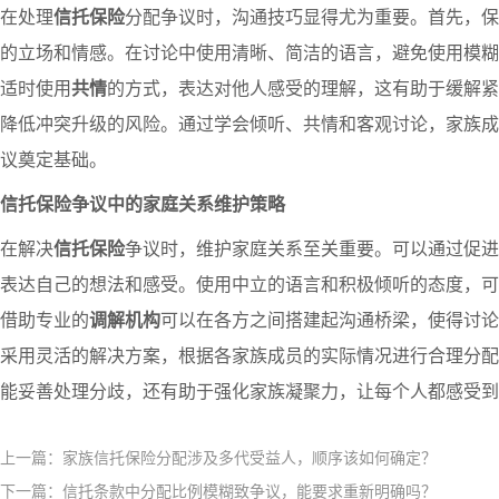
在处理
信托保险
分配争议时，沟通技巧显得尤为重要。首先，保
的立场和情感。在讨论中使用清晰、简洁的语言，避免使用模糊
适时使用
共情
的方式，表达对他人感受的理解，这有助于缓解紧
降低冲突升级的风险。通过学会倾听、共情和客观讨论，家族成
议奠定基础。
信托保险争议中的家庭关系维护策略
在解决
信托保险
争议时，维护家庭关系至关重要。可以通过促进
表达自己的想法和感受。使用中立的语言和积极倾听的态度，可
借助专业的
调解机构
可以在各方之间搭建起沟通桥梁，使得讨论
采用灵活的解决方案，根据各家族成员的实际情况进行合理分配
能妥善处理分歧，还有助于强化家族凝聚力，让每个人都感受到
上一篇：家族信托保险分配涉及多代受益人，顺序该如何确定？​
下一篇：信托条款中分配比例模糊致争议，能要求重新明确吗？​