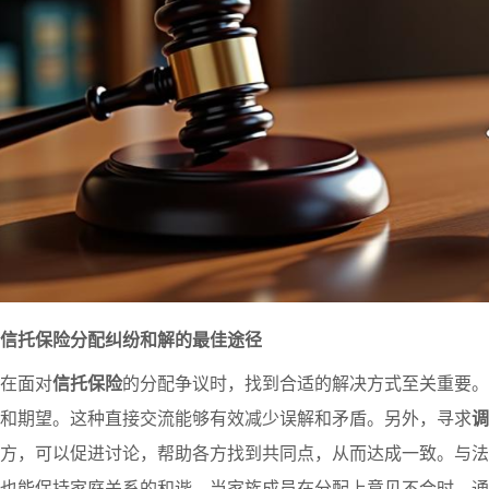
信托保险分配纠纷和解的最佳途径
在面对
信托保险
的分配争议时，找到合适的解决方式至关重要。
和期望。这种直接交流能够有效减少误解和矛盾。另外，寻求
调
方，可以促进讨论，帮助各方找到共同点，从而达成一致。与法
也能保持家庭关系的和谐。当家族成员在分配上意见不合时，通