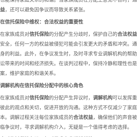
益
，还可以避免因争议而导致关系紧张。
在信托保险中维权：合法权益的重要性
在家族成员对
信托保险
的分配产生分歧时，保护自己的
合法权益
安全，任何一方的权益被侵犯可能会引发更大的矛盾和冲突。通
身的利益。此外，在争议发生时，及时寻求专业调解机构的帮助
讼带来的时间和经济损失。在谈判过程中，保持冷静和理性也是
案，维护家庭的和谐关系。
调解机构在信托保险分配中的核心角色
在家族成员对
信托保险
的分配产生异议时，
调解机构
可以发挥重
彼此的观点和关切，促进开放的沟通。这种方式不仅减少了家庭
本。调解过程关注每位家族成员的
合法权益
，确保他们的声音被
临争议时，寻求调解机构介入，无疑是一个值得考虑的选择。