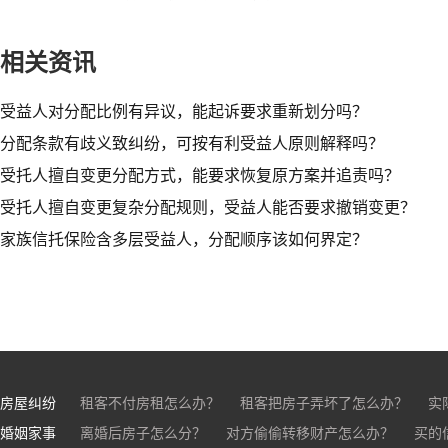
相关资讯
受益人对分配比例有异议，能起诉要求重新划分吗？​
分配条款有歧义致纠纷，可按有利受益人原则解释吗？​
受托人擅自变更分配方式，能要求恢复原方案并追责吗？​
受托人擅自变更复杂分配规则，受益人能否要求撤销变更？
家族信托保险含多层受益人，分配顺序该如何界定？
房屋纠纷
租客不付房租怎么办？
租客把房子弄坏了怎么办？
实
婚姻家事
房东不退押金怎么办？
离婚后房子怎么分？
对方偷偷转移财产怎么办？
买房的定金能退吗？
买的房子
买的