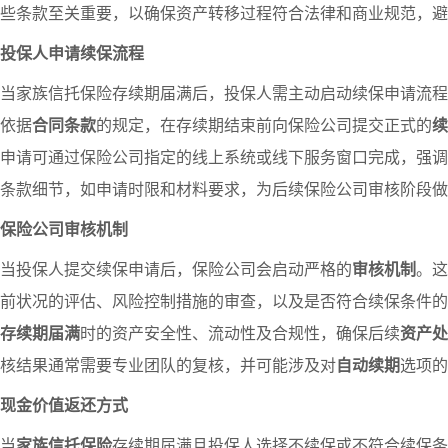
些条款至关重要，以确保资产转移过程符合法律和商业规范，避
投保人申请续保流程
当家族信托保险存续期届满后，投保人需主动启动续保申请流程
依据
合同条款
的规定，在存续期结束前向保险公司提交正式的
续
申请可通过保险公司指定的线上系统或线下服务窗口完成，强调
条款细节，如申请时限和材料要求，为后续保险公司审核阶段做
保险公司审核机制
当投保人提交续保申请后，保险公司会启动严格的
审核机制
。这
前状况的评估、风险控制措施的审查，以及是否符合续保条件的
存续期届满
时的资产安全性、流动性及合规性，确保后续
资产处
核结果通常需要专业团队的复核，并可能涉及对
自动续期
选项的
现金价值返还方式
当
家族信托保险
存续期届满且投保人选择不续保或不符合续保条