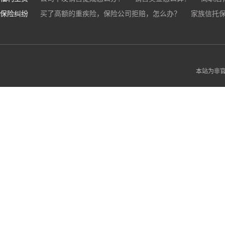
保险纠纷
销售目标未完成，公司有权不发提成和奖金吗？
买了高额的重疾险，保险公司拒赔，怎么办？
家族信托
公司变
公司以各种理由克扣销售提成，如何维权？
被忽悠买了高额保险，可以退吗？
买了企业财产险怎么
本站为非