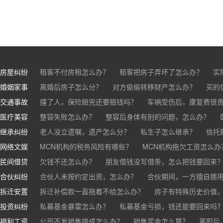
房屋纠纷
租客不付房租怎么办？
租客把房子弄坏了怎么办？
实
婚姻家事
房东不退押金怎么办？
离婚后房子怎么分？
对方偷偷转移财产怎么办？
买房的定金能退吗？
买的房子
买的
交通事故
离婚了公司股权怎么处理？
撞了人，保险赔完还要赔钱吗？
离婚后财产怎么分？
车祸受伤后，康复费很
医疗美容
交通事故中，医保和对方赔偿能同时拿吗？
整容失败怎么办？
整容后身体有别的问题，怎么办？
车祸导致人
继承纠纷
医美机构宣传的与实际结果不符怎么办？
老人没立遗嘱，遗产怎么分？
私生子怎么继承？
医疗事故怎么
信托
网络文娱
医疗器械出问题，怎么办？
基金怎么继承？
MCN机构的税务风险有哪些？
股票怎么继承？
MCN机构拖欠工资怎么办
民间借贷
抖音账号归谁？
欠钱不还怎么办？
朋友借钱没写借条，怎么把钱要回来
合伙纠纷
帮人担保借款，对方不还，我要承担全部责任吗？
合伙人未按约定出资，怎么办？
合伙期间，一方擅自挪
拆迁安置
和合伙人有矛盾，怎么办？
拆迁补偿款一直拖着不给怎么办？
房子有特殊历史价值
投资纠纷
私募基金暴雷怎么办？
私募基金亏损，钱还能要回来吗
福利工资
公司不发销售提成怎么办？
销售奖金怎么算？
离职后