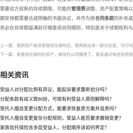
需要双方就新的存续期限、可能的
管理费
调整、资产配置策略以
期安排都需要达成明确的书面协议，并作为原
合同条款
的补充或
务必在存续期届满前仔细查阅合同细则，特别是关于续期权利与
上一篇：我把资产装进家族信托保险后，想再取出来一部分应急，可行吗
下一篇：家族信托保险的资产，被信托公司挪用了，我该通过啥途径把钱
相关资讯
受益人对分配比例有异议，能起诉要求重新划分吗？​
分配条款有歧义致纠纷，可按有利受益人原则解释吗？​
受托人擅自变更分配方式，能要求恢复原方案并追责吗？​
受托人擅自变更复杂分配规则，受益人能否要求撤销变更？
家族信托保险含多层受益人，分配顺序该如何界定？