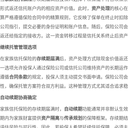
形式返还信托账户内的相应资产价值。此时，
资产处理
的核心在
算严格遵循保险合同中的精算规则，它反映了保单在终止时扣除
公司指引，提交必要的身份证明和账户信息。随后，保险公司会
返还给指定的接收方。这一资金转移过程是信托关系终止后资产
继续托管管理选项
在家族信托保险的
存续期届满
后，资产处理方式除现金价值返还
一选项允许投保人通过保险公司或信托公司维持资产的长期运作
遵循
合同条款
的规定，投保人须主动提交书面申请。保险公司会
性，确保托管方案符合双方利益。这种管理方式尤其适合追求稳
自动续期协商确定
家族信托保险的存续期届满时，
自动续期
功能通常并非默认生效
期内为家族财富提供
资产隔离
与
传承规划
的保障框架。存续期结
评估风险与可行性。因此，若投保人希望延续信托保障，必须主