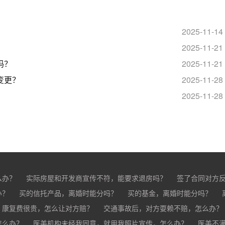
2025-11-14
​
2025-11-21
？​
2025-11-21
变更？
2025-11-28
2025-11-28
么办？
实际房屋和开发商宣传不符，能要求退房吗？
签了合同对方
办？
买的房子有问题怎么办？
买的信托产品，离婚时能分吗？
买家跳单怎么办？
买的基金，离婚时能分吗？
购买的房子有抵押怎
分？
，康复费很贵，怎么让对方赔？
交通事故后，对方耍赖不赔，怎么办？
怎么办？
车祸导致人死亡，怎么办？
医美机构未经我同意，就用我照片宣传，怎么办？
医美不