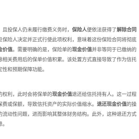
，且投保人仍未履行缴费义务时，
保险人
便依法获得了
解除合同
旦保险人决定并正式行使此项权利，意味着这份保险合同将彻底
金价值
。需要明确的是，保险单的
现金价值
并非等同于已缴纳的
除相关费用后的保单价值积累。该处置方式直接导致了作为信托
定性和预期保障功能。
的权利，此时会将保单的
现金价值
退还给信托持有人。这一过程
保费或保额，导致信托资产的实际价值缩水。
退还现金价值
的操
的流动性问题，进而影响其整体财务结构。此外，这种退还方式
患。