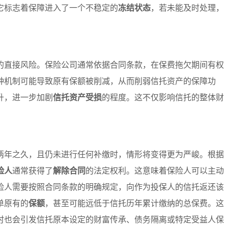
它标志着保障进入了一个不稳定的
冻结状态
，若未能及时处理，
。
的直接风险。保险公司通常依据合同条款，在保费拖欠期间有权
种机制可能导致原有保额被削减，从而削弱信托资产的保障功
升，进一步加剧
信托资产受损
的程度。这不仅影响信托的整体财
两年之久，且仍未进行任何补缴时，情形将变得更为严峻。根据
险人
通常获得了
解除合同
的法定权利。这意味着保险人可以主动
险人需要按照合同条款的明确规定，向作为投保人的信托返还该
单原有的
保额
，甚至可能远低于信托历年累计缴纳的总保费。这
时也会引发信托原本设定的财富传承、债务隔离或特定受益人保