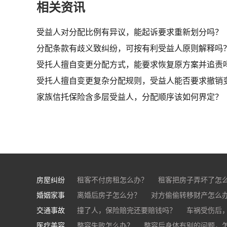
相关资讯
受益人对分配比例有异议，能起诉要求重新划分吗？​
分配条款有歧义致纠纷，可按有利受益人原则解释吗？
受托人擅自变更分配方式，能要求恢复原方案并追责吗
受托人擅自变更复杂分配规则，受益人能否要求撤销
家族信托保险含多层受益人，分配顺序该如何界定？
房屋纠纷
租客不付房租怎么办？
租客把房子弄坏了怎
婚姻家事
房东不退押金怎么办？
离婚后房子怎么分？
对方偷偷转移财产怎么
买房的定金能退吗？
交通事故
离婚了公司股权怎么处理？
撞了人，保险赔完还要赔钱吗？
离婚后财产怎么
车祸受伤后
医疗美容
交通事故中，医保和对方赔偿能同时拿吗？
整容失败怎么办？
整容后身体有别的问题，