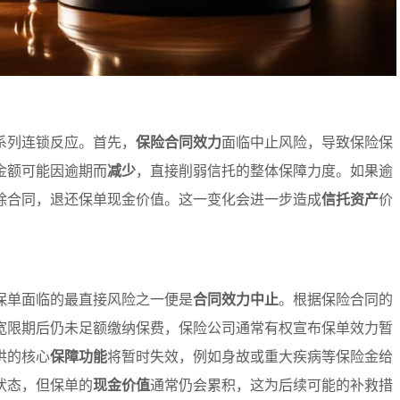
系列连锁反应。首先，
保险合同效力
面临中止风险，导致保险保
金额可能因逾期而
减少
，直接削弱信托的整体保障力度。如果逾
除合同，退还保单现金价值。这一变化会进一步造成
信托资产
价
保单面临的最直接风险之一便是
合同效力中止
。根据保险合同的
宽限期后仍未足额缴纳保费，保险公司通常有权宣布保单效力暂
供的核心
保障功能
将暂时失效，例如身故或重大疾病等保险金给
状态，但保单的
现金价值
通常仍会累积，这为后续可能的补救措