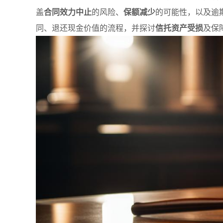
盖
合同效力中止
的风险、
保额减少
的可能性，以及逾
同、退还现金价值的流程，并探讨
信托资产受损
及保