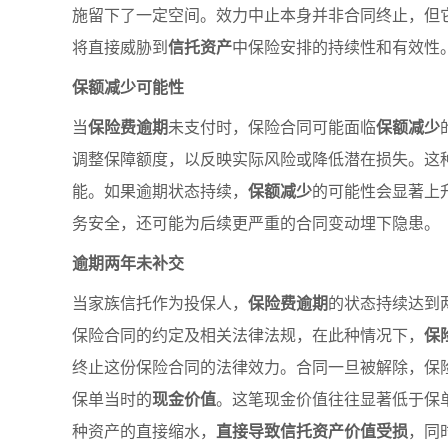
施留下了一定空间。效力中止本身并非合同终止，但
将直接威胁到
信托资产
中保险安排的持续性和有效性
保额减少可能性
当
保险费逾期
未支付时，保险合同可能面临
保额减少
调整保障额度，以反映实际风险或降低潜在损失。这
能。如果逾期状态持续，
保额减少
的可能性会显著上
务安全，还可能为后续更严重的合同变动埋下隐患。
逾期两年未补交
当家族信托作为投保人，
保险费逾期
的状态持续达到
保险合同的约定及相关法律法规，在此种情况下，
保
终止这份保险合同的法律效力。合同一旦被解除，保
保单当时的
现金价值
。这笔现金价值往往显著低于保
种资产的直接缩水，
直接导致信托资产价值受损
，同