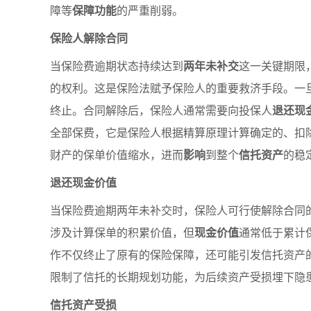
障等
保障功能
的严重削弱。
保险人解除合同
当保险费逾期状态持续达到
两年未补交
这一关键期限
的权利。这是保险法赋予保险人的重要救济手段。一
终止。合同解除后，保险人通常需要向投保人
退还现
全部保费，它是保险人根据精算原理计算确定的、扣
财产的保单价值缩水，进而
影响
到整个
信托资产
的稳
退还现金价值
当保险费逾期两年未补交时，保险人可行使解除合同
涉及计算保单的积累价值，但
现金价值
通常低于累计
作不仅终止了原有的保险保障，还可能引发信托资产
限制了信托的长期规划功能，为后续资产受损埋下隐
信托资产受损