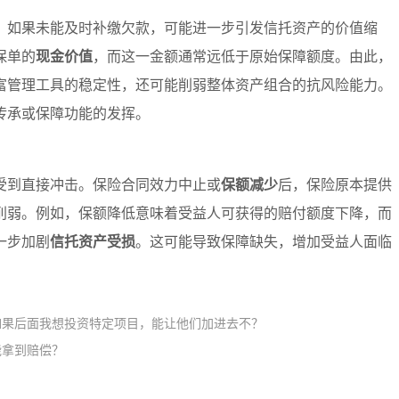
，如果未能及时补缴欠款，可能进一步引发信托资产的价值缩
保单的
现金价值
，而这一金额通常远低于原始保障额度。由此，
富管理工具的稳定性，还可能削弱整体资产组合的抗风险能力。
传承或保障功能的发挥。
受到直接冲击。保险合同效力中止或
保额减少
后，保险原本提供
削弱。例如，保额降低意味着受益人可获得的赔付额度下降，而
一步加剧
信托资产受损
。这可能导致保障缺失，增加受益人面临
果后面我想投资特定项目，能让他们加进去不？​
拿到赔偿？​