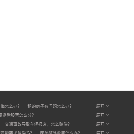
反悔怎么办？
租的房子有问题怎么办？
展开
么办？
离婚后股票怎么分？
开发商不交房怎么办?
展开
交通事故导致车辆报废，怎么赔偿？
展开
满意能要求赔偿吗？
医美额外收费怎么办？
展开