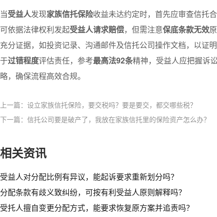
当
受益人
发现
家族信托保险
收益未达约定时，首先应审查信托合
可依据法律权利发起
受益人请求赔偿
，但需注意
保底条款无效
原
充分证据，如投资记录、沟通邮件及信托公司操作文档，以证明
于
过错程度
评估责任，参考
最高法92条
精神，受益人应把握诉
略，确保流程高效合规。
上一篇：设立家族信托保险，要交税吗？要是要交，都交哪些税？​
下一篇：信托公司要是破产了，我放在家族信托里的保险资产怎么办？​
相关资讯
受益人对分配比例有异议，能起诉要求重新划分吗？​
分配条款有歧义致纠纷，可按有利受益人原则解释吗？​
受托人擅自变更分配方式，能要求恢复原方案并追责吗？​