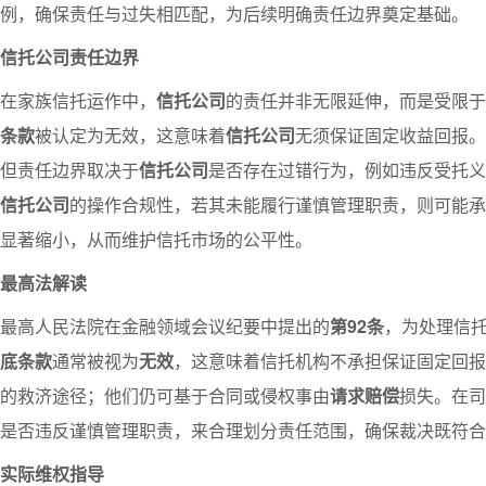
例，确保责任与过失相匹配，为后续明确责任边界奠定基础。
信托公司责任边界
在家族信托运作中，
信托公司
的责任并非无限延伸，而是受限于
条款
被认定为无效，这意味着
信托公司
无须保证固定收益回报。
但责任边界取决于
信托公司
是否存在过错行为，例如违反受托义
信托公司
的操作合规性，若其未能履行谨慎管理职责，则可能承
显著缩小，从而维护信托市场的公平性。
最高法解读
最高人民法院在金融领域会议纪要中提出的
第92条
，为处理信
底条款
通常被视为
无效
，这意味着信托机构不承担保证固定回报
的救济途径；他们仍可基于合同或侵权事由
请求赔偿
损失。在司
是否违反谨慎管理职责，来合理划分责任范围，确保裁决既符合
实际维权指导