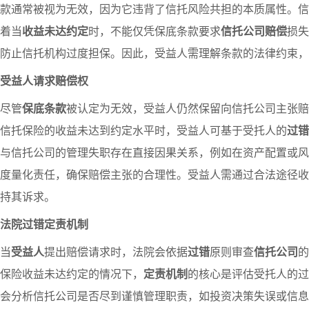
款通常被视为无效，因为它违背了信托风险共担的本质属性。信
着当
收益未达约定
时，不能仅凭保底条款要求
信托公司赔偿
损失
防止信托机构过度担保。因此，受益人需理解条款的法律约束，
受益人请求赔偿权
尽管
保底条款
被认定为无效，受益人仍然保留向信托公司主张赔
信托保险的收益未达到约定水平时，受益人可基于受托人的
过错
与信托公司的管理失职存在直接因果关系，例如在资产配置或风
度量化责任，确保赔偿主张的合理性。受益人需通过合法途径收
持其诉求。
法院过错定责机制
当
受益人
提出赔偿请求时，法院会依据
过错
原则审查
信托公司
的
保险收益未达约定的情况下，
定责机制
的核心是评估受托人的过
会分析信托公司是否尽到谨慎管理职责，如投资决策失误或信息