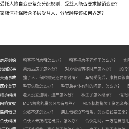
受托人擅自变更复杂分配规则，受益人能否要求撤销变更？
家族信托保险含多层受益人，分配顺序该如何界定？
房屋纠纷
租客不付房租怎么办？
租客把房子弄坏了怎么办？
实
婚姻家事
房东不退押金怎么办？
离婚后房子怎么分？
对方偷偷转移财产怎么办？
买房的定金能退吗？
买的房子
买的
交通事故
离婚了公司股权怎么处理？
撞了人，保险赔完还要赔钱吗？
离婚后财产怎么分？
车祸受伤后，康复费很
医疗美容
交通事故中，医保和对方赔偿能同时拿吗？
整容失败怎么办？
整容后身体有别的问题，怎么办？
车祸导致人
继承纠纷
医美机构宣传的与实际结果不符怎么办？
老人没立遗嘱，遗产怎么分？
私生子怎么继承？
医疗事故怎么
信托
网络文娱
医疗器械出问题，怎么办？
基金怎么继承？
MCN机构的税务风险有哪些？
股票怎么继承？
MCN机构拖欠工资怎么办
民间借贷
抖音账号归谁？
欠钱不还怎么办？
朋友借钱没写借条，怎么把钱要回来
合伙纠纷
帮人担保借款，对方不还，我要承担全部责任吗？
合伙人未按约定出资，怎么办？
合伙期间，一方擅自挪