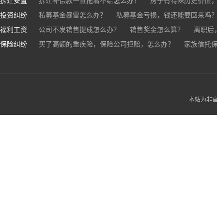
拆迁安置
和合伙人有矛盾，怎么办？
拆迁补偿款一直拖着不给怎么办？
房子有特殊历史价值
投资纠纷
私募基金暴雷怎么办？
私募基金亏损，钱还能要回来吗
福利工资
公司不发销售提成怎么办？
销售奖金怎么算？
离职后
保险纠纷
销售目标未完成，公司有权不发提成和奖金吗？
买了高额的重疾险，保险公司拒赔，怎么办？
家族信托
公司变
公司以各种理由克扣销售提成，如何维权？
被忽悠买了高额保险，可以退吗？
买了企业财产险怎么
本站为非