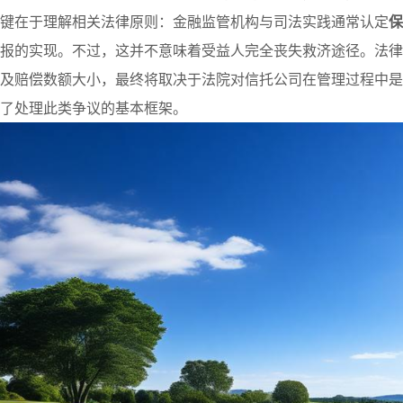
键在于理解相关法律原则：金融监管机构与司法实践通常认定
保
报的实现。不过，这并不意味着受益人完全丧失救济途径。法律
及赔偿数额大小，最终将取决于法院对信托公司在管理过程中是
了处理此类争议的基本框架。