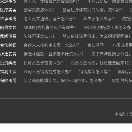
交通事故
离婚了公司股权怎么处理？
撞了人，保险赔完还要赔钱吗？
离婚后财产怎么分？
车祸受伤后，康复费很
医疗美容
交通事故中，医保和对方赔偿能同时拿吗？
整容失败怎么办？
整容后身体有别的问题，怎么办？
车祸导致人
继承纠纷
医美机构宣传的与实际结果不符怎么办？
老人没立遗嘱，遗产怎么分？
私生子怎么继承？
医疗事故怎么
信托
网络文娱
医疗器械出问题，怎么办？
基金怎么继承？
MCN机构的税务风险有哪些？
股票怎么继承？
MCN机构拖欠工资怎么办
民间借贷
抖音账号归谁？
欠钱不还怎么办？
朋友借钱没写借条，怎么把钱要回来
合伙纠纷
帮人担保借款，对方不还，我要承担全部责任吗？
合伙人未按约定出资，怎么办？
合伙期间，一方擅自挪
拆迁安置
和合伙人有矛盾，怎么办？
拆迁补偿款一直拖着不给怎么办？
房子有特殊历史价值
投资纠纷
私募基金暴雷怎么办？
私募基金亏损，钱还能要回来吗
福利工资
公司不发销售提成怎么办？
销售奖金怎么算？
离职后
保险纠纷
销售目标未完成，公司有权不发提成和奖金吗？
买了高额的重疾险，保险公司拒赔，怎么办？
家族信托
公司变
公司以各种理由克扣销售提成，如何维权？
被忽悠买了高额保险，可以退吗？
买了企业财产险怎么
本站为非