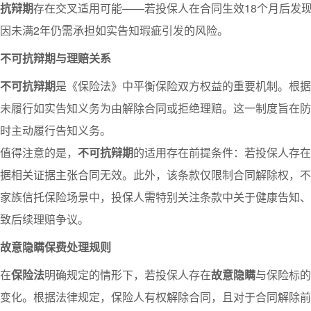
抗辩期
存在交叉适用可能——若投保人在合同生效18个月后发
因未满2年仍需承担如实告知瑕疵引发的风险。
不可抗辩期与理赔关系
不可抗辩期
是《保险法》中平衡保险双方权益的重要机制。根据
未履行如实告知义务为由解除合同或拒绝理赔。这一制度旨在防
时主动履行告知义务。
值得注意的是，
不可抗辩期
的适用存在前提条件：若投保人存在
据相关证据主张合同无效。此外，该条款仅限制合同解除权，不
家族信托保险场景中，投保人需特别关注条款中关于健康告知、
致后续理赔争议。
故意隐瞒保费处理规则
在
保险法
明确规定的情形下，若投保人存在
故意隐瞒
与保险标的
变化。根据法律规定，保险人有权解除合同，且对于合同解除前