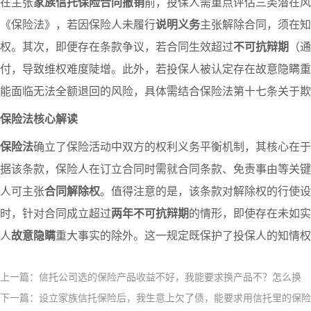
在主张
家族信托保险合同撤销
前，投保人需重点评估三类潜在
《保险法》，若因保险人未履行
说明义务
主张解除合同，须在知
权。其次，即便存在条款争议，若合同生效超过
不可抗辩期
（通
付，导致维权难度陡增。此外，若投保人被认定存在故意隐瞒重
能面临无法全额退回的风险，具体需结合保险法第十七条关于欺
保险法核心解读
保险法
确立了保险活动中双方的权利义务平衡机制，其核心在于
据该条款，保险人在订立合同时需就合同条款、免责事由等关键
人可主张
合同解除权
。值得注意的是，该条款对解除权的行使设
时，针对合同成立超过
两年不可抗辩期
的情形，即使存在未如实
人
故意隐瞒
重大事实的除外。这一规定既保护了投保人的知情权
上一篇：信托公司选的保险产品收益不好，我能要求换产品不？怎么换​
下一篇：设立家族信托保险后，我生意上欠了债，能要求用信托里的保险