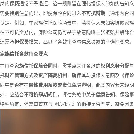
纳的
保费
通常不予退还，这一规则旨在强化投保人的如实告知义
需要特别注意的是，即便保险合同进入
不可抗辩期
（通常为合同
认定。例如，在家族信托保险场景中，若投保人未如实披露家族
在不可抗辩期内，保险公司仍可基于故意隐瞒主张拒赔并解除合
还需承担
保费损失
，凸显了条款审查与信息披露的严谨性要求。
家族信托条款审查要点
在审查
家族信托保险合同
时，需重点关注条款的
权利义务分配
与
托财产管理方式
及
资产隔离机制
，确保其与投保人意图及《保险
同中是否存在
隐性费用条款
或
责任免除声明
，此类内容若未经明
外，应结合
不可抗辩期
规则，评估条款中关于
健康告知
、
保险事
特殊约定，还需审查其与《信托法》的衔接是否严密，避免因条