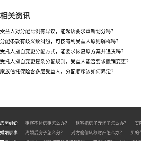
相关资讯
受益人对分配比例有异议，能起诉要求重新划分吗？​
分配条款有歧义致纠纷，可按有利受益人原则解释吗？​
受托人擅自变更分配方式，能要求恢复原方案并追责吗？​
受托人擅自变更复杂分配规则，受益人能否要求撤销变更？
家族信托保险含多层受益人，分配顺序该如何界定？
房屋纠纷
租客不付房租怎么办？
租客把房子弄坏了怎么办？
实
婚姻家事
房东不退押金怎么办？
离婚后房子怎么分？
对方偷偷转移财产怎么办？
买房的定金能退吗？
买的房子
买的