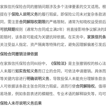
家族信托保险合同的撤销问题涉及多个法律要素的交叉适用。根
提在于
保险人说明义务
的履行瑕疵，即保险公司未对复杂条款进
同，需注意
合同解除权期限
的严格限制，通常为知晓权益受损后
可抗辩期
规则（通常为合同成立满2年）将直接影响争议解决的
拒赔时，该条款可能成为关键抗辩依据。在实务中，
家族信托条
关注受益人指定、资产隔离等特殊约定，避免因理解偏差引发后
保险合同撤销法律依据
在家族信托保险合同纠纷中，
《保险法》
是主张撤销权的核心法
人未履行
如实告知义务
而订立的合同，可依法申请撤销。具体而
等关键内容进行
明确说明义务
，导致投保人未能充分理解条款含
人可依据该条款主张合同效力瑕疵，进而行使
合同解除权
。值得
易场景，例如条款表述的模糊性、专业术语的解释缺失等，均可
保险人未尽说明义务后果