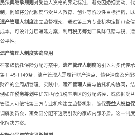
民法典继承规则
对受益人资格的界定标准，避免因婚姻变动、代
制，例如将分配额度与受益人教育、创业等阶段性目标挂钩，既
遗产管理人制度
建立监督框架，通过第三方专业机构定期审查信
成本，可设计分层递延方案，利用
税务筹划
工具降低赠与税、遗
公平性。
遗产管理人制度实践应用
在家族信托保险分配方案中，
遗产管理人制度
的引入为多代传承
第1145-1149条，遗产管理人需履行财产清点、债务清偿及
财产的全周期管理。实践中，
遗产管理人
需与信托机构协同，结
例如在
税务筹划
中优先匹配低税率地区的分配路径，或依据受益
管理人可依托第三方专业机构建立监督机制，确保
受益人权益保
调解委员会，避免因分配不透明引发的家族内部矛盾。这一制度
化解决方案。
代际公平与效率平衡模型