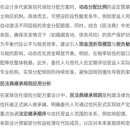
在设计多代家族信托保险分配方案时，
动态分配比例
的设定需基
立响应机制。具体而言，可预设阶段性触发条件，例如受益人完
自动激活不同层级的资金分配额度。同时，结合《民法典》中关
条款，确保突发情况下（如婚姻变动、债务风险）的资产保护功
为平衡代际公平与税务效率，建议引入
现金流折现模型
与
税负敏
与税的影响，动态优化资金释放节奏。例如，在税率较低的窗口
配降低整体税基。此外，委托人与受托人应定期评估受益人实际
专业机构，实现分配规则的持续校准，避免因规则僵化导致的家
民法典继承规则应用分析
在家族信托保险分配方案设计中，
民法典继承规则
是构建法律合
信托被正式纳入继承编，明确委托人可通过信托形式实现财产定
重点协调
法定继承顺序
与信托受益人范围的关系，例如将配偶、
条款设计预留部分权益给潜在代际成员，以应对未来家庭结构变