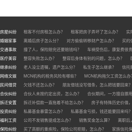
房屋纠纷
租客不付房租怎么办？
租客把房子弄坏了怎么办？
实
婚姻家事
房东不退押金怎么办？
离婚后房子怎么分？
对方偷偷转移财产怎么办？
买房的定金能退吗？
买的房子
买的
交通事故
离婚了公司股权怎么处理？
撞了人，保险赔完还要赔钱吗？
离婚后财产怎么分？
车祸受伤后，康复费很
医疗美容
交通事故中，医保和对方赔偿能同时拿吗？
整容失败怎么办？
整容后身体有别的问题，怎么办？
车祸导致人
继承纠纷
医美机构宣传的与实际结果不符怎么办？
老人没立遗嘱，遗产怎么分？
私生子怎么继承？
医疗事故怎么
信托
网络文娱
医疗器械出问题，怎么办？
基金怎么继承？
MCN机构的税务风险有哪些？
股票怎么继承？
MCN机构拖欠工资怎么办
民间借贷
抖音账号归谁？
欠钱不还怎么办？
朋友借钱没写借条，怎么把钱要回来
合伙纠纷
帮人担保借款，对方不还，我要承担全部责任吗？
合伙人未按约定出资，怎么办？
合伙期间，一方擅自挪
拆迁安置
和合伙人有矛盾，怎么办？
拆迁补偿款一直拖着不给怎么办？
房子有特殊历史价值
投资纠纷
私募基金暴雷怎么办？
私募基金亏损，钱还能要回来吗
福利工资
公司不发销售提成怎么办？
销售奖金怎么算？
离职后
保险纠纷
销售目标未完成，公司有权不发提成和奖金吗？
买了高额的重疾险，保险公司拒赔，怎么办？
家族信托
公司变