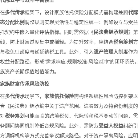
在
多代传承
框架下，设计家族信托保险分配模式需构建兼顾
代际
态分配比例
调整规则实现灵活性与稳定性统一：例如设立与受益
托契约中嵌入量化评估指标。同时需依据《
民法典继承规则
》第
线，防止财富过度集中或稀释。为提升效率，应结合
税务筹划
方
与税免征额度与递延纳税工具。此外，引入
遗产管理人制度
作为
权益分配路径，形成“需求响应-规则校准-风险对冲”的闭环系
族资产长期保值增值能力。
家族财富传承风险防控
在
多代传承
场景下，
家族信托保险
需构建系统性风险防控框架以
合《民法典》继承编中关于遗产范围、遗嘱效力及特留份制度的
对
税务筹划
可能面临的跨境税负、代际转移税基变动等问题，需
务顾问协同机制降低合规风险。此外，需防范
受益人权益
纠纷引
方调解机构等方式完善争议解决路径。对于资产隔离风险，应明