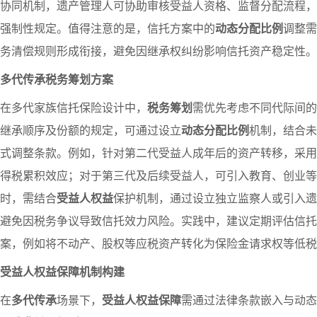
协同机制，遗产管理人可协助审核受益人资格、监督分配流程，
强制性规定。值得注意的是，信托方案中的
动态分配比例
调整需
务清偿规则形成衔接，避免因继承权纠纷影响信托资产稳定性。
多代传承税务筹划方案
在多代家族信托保险设计中，
税务筹划
需优先考虑不同代际间的
继承顺序及份额的规定，可通过设立
动态分配比例
机制，结合未
式调整条款。例如，针对第二代受益人成年后的资产转移，采用
得税累积效应；对于第三代及后续受益人，可引入教育、创业等
时，需结合
受益人权益
保护机制，通过设立独立监察人或引入遗
避免因税务争议导致信托效力风险。实践中，建议定期评估信托
案，例如将不动产、股权等应税资产转化为保险金请求权等低税
受益人权益保障机制构建
在
多代传承
场景下，
受益人权益保障
需通过法律条款嵌入与动态