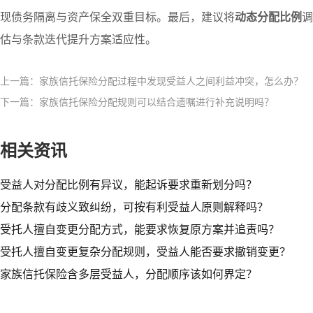
现债务隔离与资产保全双重目标。最后，建议将
动态分配比例
调
估与条款迭代提升方案适应性。
上一篇：家族信托保险分配过程中发现受益人之间利益冲突，怎么办？
下一篇：家族信托保险分配规则可以结合遗嘱进行补充说明吗？
相关资讯
受益人对分配比例有异议，能起诉要求重新划分吗？​
分配条款有歧义致纠纷，可按有利受益人原则解释吗？​
受托人擅自变更分配方式，能要求恢复原方案并追责吗？​
受托人擅自变更复杂分配规则，受益人能否要求撤销变更？
家族信托保险含多层受益人，分配顺序该如何界定？