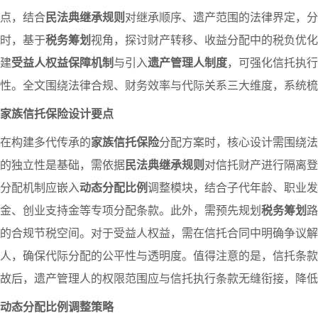
点，结合
民法典继承规则
对继承顺序、遗产范围的法律界定，分
时，基于
税务筹划
视角，探讨财产转移、收益分配中的税负优化
建
受益人权益保障机制
与引入
遗产管理人制度
，可强化信托执行
性。全文围绕法律合规、财务效率与代际关系三大维度，系统梳
家族信托保险设计要点
在构建多代传承的
家族信托保险
分配方案时，核心设计需围绕法
的独立性是基础，需依据
民法典继承规则
对信托财产进行隔离登
分配机制应嵌入
动态分配比例
调整模块，结合子代年龄、职业发
金、创业支持金等专项分配条款。此外，需预先规划
税务筹划
路
的合规节税空间。对于受益人权益，需在信托合同中明确争议解
人，确保代际分配的公平性与透明度。值得注意的是，信托条款
故后，遗产管理人的权限范围应与信托执行条款无缝衔接，降低
动态分配比例调整策略